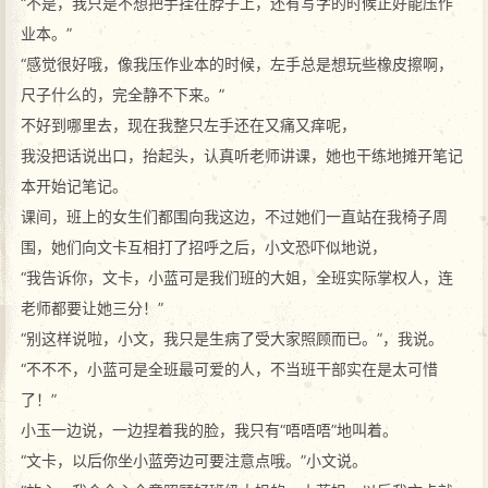
“不是，我只是不想把手挂在脖子上，还有写字的时候正好能压作
业本。”
“感觉很好哦，像我压作业本的时候，左手总是想玩些橡皮擦啊，
尺子什么的，完全静不下来。”
不好到哪里去，现在我整只左手还在又痛又痒呢，
我没把话说出口，抬起头，认真听老师讲课，她也干练地摊开笔记
本开始记笔记。
课间，班上的女生们都围向我这边，不过她们一直站在我椅子周
围，她们向文卡互相打了招呼之后，小文恐吓似地说，
“我告诉你，文卡，小蓝可是我们班的大姐，全班实际掌权人，连
老师都要让她三分！”
“别这样说啦，小文，我只是生病了受大家照顾而已。”，我说。
“不不不，小蓝可是全班最可爱的人，不当班干部实在是太可惜
了！”
小玉一边说，一边捏着我的脸，我只有“唔唔唔”地叫着。
“文卡，以后你坐小蓝旁边可要注意点哦。”小文说。