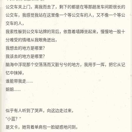
公交车关上门，离我而去了，剩下的都是在等那趟发车间距很长的
公交车，我感觉我站在这里像一个等公交车的人，又不像一个等公
交车的人，
我索性躲到公交车站牌的背后，依靠着墙蹲坐起来，慢慢地一股十
分难受的情绪从我眼角迸出，
我想去的地方是哪里？
我该去的地方是哪里？
脑海中浮现那个空荡荡而又脏兮兮的地方，我用手一挥，把它从记
忆中抹掉，
谁能带我走……
姐姐……
似乎有人听到了哭声，向这边走过来，
“小蓝？”
是文卡，她背着单肩包一脸疑惑地问到，