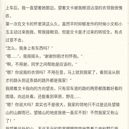
上车后，我一直望着她那边，望着文卡被我眼泪沾湿的衣领我很愧
疚，
第一次在文卡的怀里哭这么久，虽然平时抑郁发作的时候小文和小
玉主动过来抱我，帮我接眼泪，但是文卡是才过来的转班生，有点
过意不去，
“怎么，我身上有东西吗？”
“嗯……”，我摇摇头，“谢谢你刚才的怀抱。”
“啊，不用谢，同学之间帮助是应该的，”
“嗯？你说我的衣领吗？不用在意，马上就到我家了，看到没从刚
才的路头到这条路的路外都是我家！”
我顺着文卡指向的方向望去，只有双车道的路的两旁都围着好看的
围墙，向远处看，还能看到草原，野花……
“嗯？你说大吗？其实也不是很大，我家的领地只不过是远处望陵
山的山脚而已，望陵山的地皮我爸一直买不到！不然我家又有山
了！”
我望着远处的山，不远不近的距离朦朦胧胧地靠着几座别墅后面，