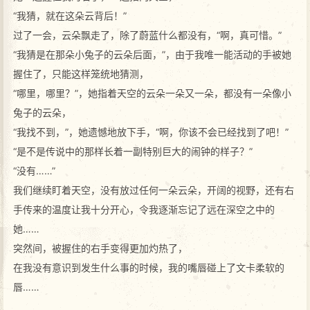
“我猜，就在这朵云背后！”
过了一会，云朵飘走了，除了蔚蓝什么都没有，“啊，真可惜。”
“我猜是在那朵小兔子的云朵后面，”，由于我唯一能活动的手被她
握住了，只能这样笼统地猜测，
“哪里，哪里？”，她指着天空的云朵一朵又一朵，都没有一朵像小
兔子的云朵，
“我找不到，”，她遗憾地放下手，“啊，你该不会已经找到了吧！”
“是不是传说中的那样长着一副特别巨大的闹钟的样子？”
“没有……”
我们继续盯着天空，没有放过任何一朵云朵，开阔的视野，还有右
手传来的温度让我十分开心，令我逐渐忘记了远在深空之中的
她……
突然间，被握住的右手变得更加灼热了，
在我没有意识到发生什么事的时候，我的嘴唇碰上了文卡柔软的
唇……