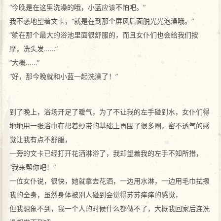
“今晚是在这里洗澡的哦，小蓝应该不怕吧。”
我不惑地望着文卡，“就是在到那个屏风后面脱光光泡澡哦。”
“躺在那个最大的浴池里面很舒服的，而且女仆们也会给我们按
摩，洗头发……”
“大概……”
“好，那今晚就和小蓝一起洗澡了！”
到了晚上，浴场开足了暖气，为了不让我的左手碰到水，女仆们得
地地用一张浴巾在帮着纱带的基础上再围了很多圈，密不透气的感
觉让我有点不舒服，
一旁的文卡已经打开花洒淋浴了，我却望着我的左手不知所措，
“我来帮你吧！”
一位女仆说，很快，她就拿去花洒，一边用水淋，一边用毛巾拭擦
我的全身，虽然身体被别人碰到会觉得苏苏痒痒的感觉，
但我想象不到，我一个人的时候什么都做不了，大概我回家后连洗