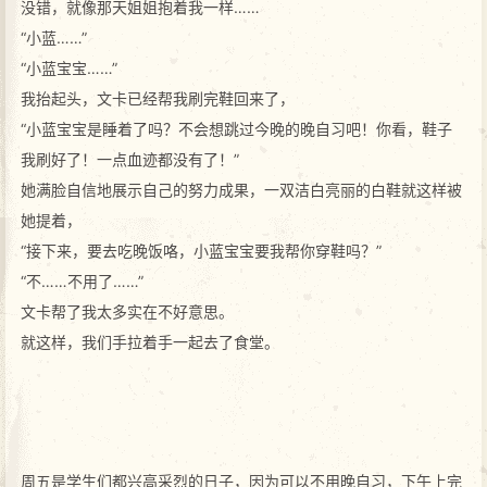
没错，就像那天姐姐抱着我一样……
“小蓝……”
“小蓝宝宝……”
我抬起头，文卡已经帮我刷完鞋回来了，
“小蓝宝宝是睡着了吗？不会想跳过今晚的晚自习吧！你看，鞋子
我刷好了！一点血迹都没有了！”
她满脸自信地展示自己的努力成果，一双洁白亮丽的白鞋就这样被
她提着，
“接下来，要去吃晚饭咯，小蓝宝宝要我帮你穿鞋吗？”
“不……不用了……”
文卡帮了我太多实在不好意思。
就这样，我们手拉着手一起去了食堂。
周五是学生们都兴高采烈的日子，因为可以不用晚自习，下午上完