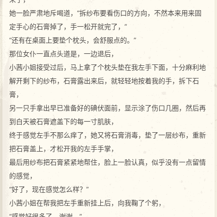
她一脸严肃地斥喝道，“拆纱布要看伤口的方向，不然本来用来固
定手心的石膏掉了，手一松开就完了，”
“还有在桌面上要垫个枕头，会舒服点的。”
那位女仆一直点头道是，一边退后，
小茜小姐接受过后，马上拿了个枕头垫在我左手下面，十分麻利地
解开剩下的纱布，石膏露出来后，就轻轻地按着我的手，拆下石
膏，
另一只手拿出早已准备好的碘伏面前，显示涂了伤口几圈，然后再
到白天被石膏遮盖下的每一寸肌肤，
终于感觉左手不那么痒了，她又将石膏消毒，垫了一层纱布，重新
把石膏盖上，才松开我的左手手掌，
最后用纱布把石膏紧紧地帮住，脸上一脸认真，似乎没有一点留情
的感觉，
“好了，现在感觉怎么样？”
小茜小姐在帮我把左手重新挂上后，向我鞠了个躬，
“感觉好很多了，谢谢。”