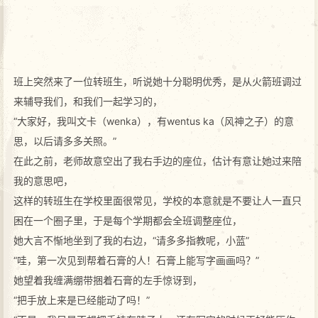
班上突然来了一位转班生，听说她十分聪明优秀，是从火箭班调过
来辅导我们，和我们一起学习的，
“大家好，我叫文卡（wenka），有wentus ka（风神之子）的意
思，以后请多多关照。”
在此之前，老师故意空出了我右手边的座位，估计有意让她过来陪
我的意思吧，
这样的转班生在学校里面很常见，学校的本意就是不要让人一直只
困在一个圈子里，于是每个学期都会全班调整座位，
她大言不惭地坐到了我的右边，“请多多指教呢，小蓝”
“哇，第一次见到帮着石膏的人！石膏上能写字画画吗？”
她望着我缠满绷带捆着石膏的左手惊讶到，
“把手放上来是已经能动了吗！”