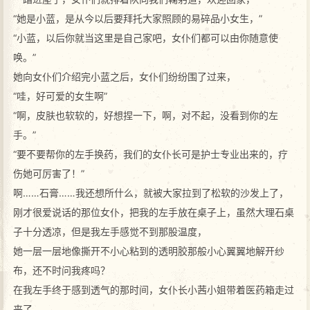
“她是小蓝，是从今以后要拜托大家照顾的易碎品小女生，”
“小蓝，以后你就当这里是自己家吧，女仆们都可以由你随意使
唤。”
她向女仆们介绍完小蓝之后，女仆们纷纷围了过来，
“哇，好可爱的女生啊”
“啊，皮肤也软软的，好想捏一下，啊，对不起，没看到你的左
手。”
“要不要帮你的左手换药，我们的女仆长可是护士专业出来的，疗
伤她可厉害了！”
啊……石膏……我还想所什么，就被大家拉到了松软的沙发上了，
刚才很爱说话的那位女仆，把我的左手放在桌子上，虽然大理石桌
子十分透凉，但是我左手感觉不到那股温度，
她一层一层地像撕开不小心粘到的透明胶那般小心翼翼地解开纱
布，还不时问我疼吗？
在我左手终于感到透气的那时间，女仆长小茜小姐带着医药箱走过
来了，