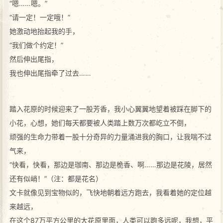
“嗯……嗯。”
“请一定！一定哦！”
她激动地抬起我的手，
“我们做个约定！”
然后伸出尾指，
我也伸出尾指牵了过去……
踏入花原的时候迎来了一股芳香，我小心翼翼地望着被踩在脚下的
小花，心想，她们每天都要被人类踏上数万次都屹立不倒，
顽强的生命力带着一股十分奇异的力量涌进我的胸口，让我喘不过
气来，
“快看，快看，那边是珈南、那边是桅香、啊……那边是花陵，居然
还有似峭！”（注：都是花名）
文卡就像见到宝物似的，飞快地朝着远方跑去，我看着她的定位越
来越远，
在这个87万平方公里的大花原里面，人类可以跑多远呢，我想，平