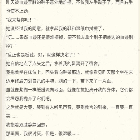
昨天被血迹弄脏的鞋子意外地难擦，不仅我左手动不了，而且右手
也使不上劲，
“我来帮你吧！”
她没经过我的同意，就拿起我的鞋和湿纸巾拭擦了，
“唔……果然血迹还是很难擦掉，要不我去拿个刷子把底边的血迹刷
掉？”
“反正也是板鞋，好，就这样决定了！”
她自信地点了点头之后，拿着我的鞋离开了宿舍，
我抱着坐在床位上，回头看向鞋架那边，就像看见昨天那个坐在床
边用修眉刀划自己的手腕，刷的一下，带下来了一片血，
血就像浆糊一样缓缓流向地面，就像在抗拒离开我的身体，它们都
会埋怨我抛弃了它们吧，
之后就是大哭，哭到有人听见声音，哭到教官的到来，一直哭一直
哭……
我抱着双膝静静回想，
那画面，我很讨厌，但是，很温暖……