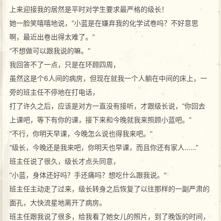
上来迎接我的居然是平时对学生要求最严格的级长！
她一脸笑嘻嘻地说，“小蓝是在嫌弃我的化学试卷吗？不好意思
啊，最近出卷出得太难了。”
“不想做可以跟我说的嘛。”
我回答不了一点，只是在环顾四周，
虽然这是个6人间的病房，但现在就我一个人躺在中间的床上，一
旁的班主任不停地在打电话，
打了许久之后，应该是对方一直没有接听，才跟级长说，“你回去
上课吧，等下有你的课，接下来和今晚就我来照顾小蓝吧。”
“不行，你明天早课，今晚怎么说也得我来吧。”
“级长，今晚还是我来吧，你明天也早课，而且你还有家人……”
班主任说了很久，级长才点头同意，
“小蓝，身体还好吗？手还痛吗？想吃什么跟我说。”
班主任主动走了过来，级长转身之后恢复了以往那样的一副严肃的
面孔，大快流星地离开了病房。
班主任跟我说了很多，给我看了她女儿的照片，到了晚饭的时间，