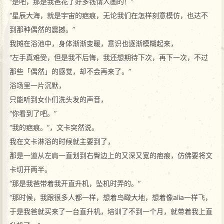
“是吧，那是我爸花了好多钱请人画的！”
“星辰大海，就是宇宙的疤痕，无论我们在怎样刻意模仿，也达不
到那种偶然的震撼。”
我摊在浴池中，身体渐渐变暖，意识也逐渐模糊起来，
“左手真难受，但是我不后悔，我还想期待下次，再下一次，不过
那些「偶然」的感觉，却不会再来了。”
浴场里一片沉默，
只能听到女仆们洗头发的声音，
“你看到了吧。”
“我的疤痕。”，文卡突然说。
我在文卡淋浴的时候就主要到了，
那是一道从左肩一直划到右臀边上的又深又宽的疤痕，仿佛要将文
卡切开两半。
“那是我爸带着我开直升机，坠机时弄的。”
“那时候，我跟很多人都一样，想着鸟瞰大地，想着像alia一样飞，
于是我爸就买来了一台直升机，培训了不到一个月，就带着我上直