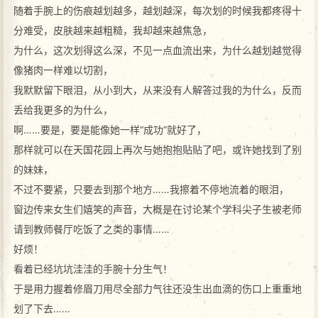
随着手腕上的伤痕越划越多，越划越深，每次划的时候我都疼得十
分难受，皮肤越来越粗糙，我却越来越焦急，
为什么，这次划得这么深，不见一点血流出来，为什么越划越觉得
像猪肉一样难以切割，
我默默留下眼泪，从小到大，从来没有人解答过我的为什么，反而
丢给我更多的为什么，
啊……要是，要是能像她一样“成功”就好了，
那样就可以在天国花园上再次与她抱抱贴贴了吧，或许她找到了别
的妹妹，
不过不要紧，只要去到那个地方……我擦着不停地流着的眼泪，
窗边传来女生们嬉笑的声音，大概是在讨论某个学科尖子生被老师
请到教师餐厅吃饭了之类的事情……
好烦！
看着已经坑坑洼洼的手腕十分生气！
于是用力握着修眉刀用尽全部力气往还没生出血滴的伤口上重重地
划了下去……