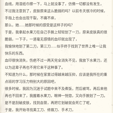
血线，用湿纸巾擦一下，马上就没事了，仿佛一切都没有发生，
不过我注意到了，皮肤原来这么脆弱的吗？以前冬天很冷的时候，
手指上也会出现干裂，不痛不痒，
那么，她……她那时候的感受是这样子的吗？
于是，我拿起水果刀在自己手腕上轻轻划了一刀，原来皮肤真的很
脆弱，一下子，一道毫无感情的血印就出现了，
我愉快地划了第二刀，第三刀……似乎终于找到了世界上唯一让我
快乐的东西。
血印很快消失，伤疤不过一两天完全消失不见，我放下水果刀，还
以为这辈子再也不用它来干这种事了。
不知道为什么，那时候在家里过得越来越压抑，应该是我所在的重
点班的学习压力特别大的原因吧，
很多时候，我因为沉迷于试题中来不及煮饭，然后被骂，再后来他
再也不回来了，我握着水果刀，眼神一恍惚，又向手腕划了一刀。
是不是刮破皮肤，找到血管，再把它划破就会死亡了呢，
于是，我开始寻找美工刀、修眉刀、手术刀，