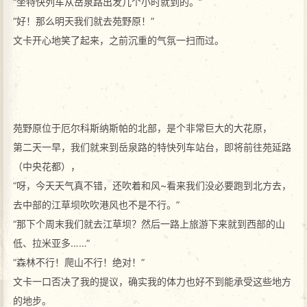
“坐特快列车从岳泉路出发几个小时就到的。”
“好！那么明天我们就去苑野原！”
文卡开心地笑了起来，之前沉重的气氛一扫而过。
苑野原位于厄尔科斯纳斯帕的北部，是个非常巨大的大花原，
第二天一早，我们就来到岳泉路的特快列车站台，即将前往苑延路
（中央花都），
“呀，今天天气真不错，还吹着和风~看来我们没必要跑到北方去，
去中部的江草坝吹吹港风也不是不行。”
“那下个周末我们就去江草坝？然后一路上旅游下来就到西部的山
低、拉米亚多……”
“森林不行！爬山不行！绝对！”
文卡一口否决了我的提议，确实我的体力也好不到能承受这些地方
的地步。