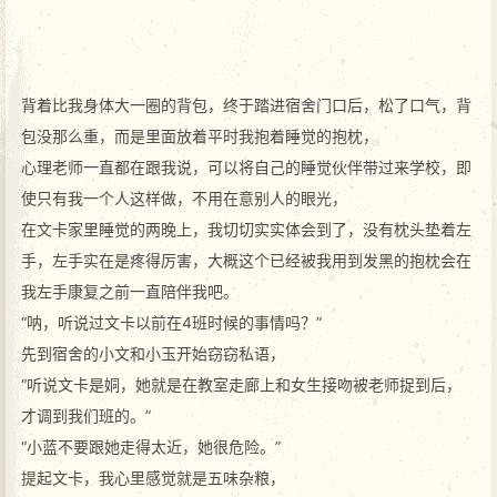
背着比我身体大一圈的背包，终于踏进宿舍门口后，松了口气，背
包没那么重，而是里面放着平时我抱着睡觉的抱枕，
心理老师一直都在跟我说，可以将自己的睡觉伙伴带过来学校，即
使只有我一个人这样做，不用在意别人的眼光，
在文卡家里睡觉的两晚上，我切切实实体会到了，没有枕头垫着左
手，左手实在是疼得厉害，大概这个已经被我用到发黑的抱枕会在
我左手康复之前一直陪伴我吧。
“呐，听说过文卡以前在4班时候的事情吗？”
先到宿舍的小文和小玉开始窃窃私语，
“听说文卡是姛，她就是在教室走廊上和女生接吻被老师捉到后，
才调到我们班的。”
“小蓝不要跟她走得太近，她很危险。”
提起文卡，我心里感觉就是五味杂粮，