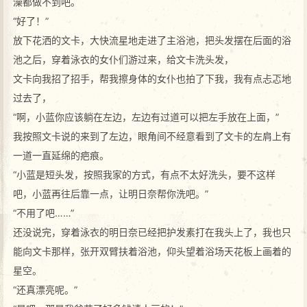
澡都做不到吧。
“好了！”
放下花洒的文卡，大快流星地走进了主浴池，把头发摆在后面的浴
池之后，穿着泳衣的女仆们游过来，给文卡洗头发，
文卡向我招了招手，帮我擦身体的女仆也拍了下我，我有点忐忑地
过去了，
“啊，小蓝你应该躺在左边，左边有过道可以把左手放在上面，”
我按照文卡说的来到了左边，眼角间不经意看到了文卡的左肩上有
一道一直延绵的疤痕。
“小蓝是短头发，按照我家的方式，有点不太好洗头，要不这样
吧，小蓝再往后靠一点，让明日奈帮你洗吧。”
“不用了吧……”
还没说完，穿着泳衣的明日奈已经把护发素打在我头上了，我也只
能向文卡那样，张开双臂扶着浴池，仰头望着浴场天花板上画着的
星空。
“还真漂亮呢。”