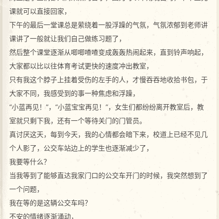
课就可以直接回家，
下午的最后一堂课总是萦绕着一股浮躁的气氛，气氛浓郁到老师讲
课讲了一般就让我们自己做练习题了，
然后整个课堂逐渐从唧唧喳喳变成轰轰热闹起来，直到铃声响起，
大家都以比以往体育考试更快的速度冲出教室，
只有我这个脖子上挂着受伤的左手的人，才慢吞吞地收拾书包，于
大家不同，我感受到的事一种焦虑和浮躁，
“小蓝再见！”，“小蓝宝宝再见！”，女生们都纷纷离开教室后，教
室就只剩下我，还有一个等待关门的门管员。
真讨厌这天，每到今天，我的心情都会暗下来，校道上已经不见几
个人影了，公交车站边上的学生也逐渐减少了，
我要等什么？
当我等到了能够直达我家门口的公交车开门的时候，我突然想到了
一个问题，
我在等的是这辆公交车吗？
不安的情绪逐渐涌动，