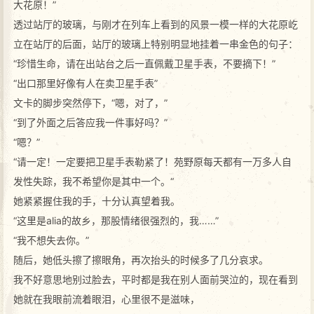
大花原！”
透过站厅的玻璃，与刚才在列车上看到的风景一模一样的大花原屹
立在站厅的后面，站厅的玻璃上特别明显地挂着一串金色的句子：
“珍惜生命，请在出站台之后一直佩戴卫星手表，不要摘下！”
“出口那里好像有人在卖卫星手表”
文卡的脚步突然停下，“嗯，对了，”
“到了外面之后答应我一件事好吗？”
“嗯？”
“请一定！一定要把卫星手表勒紧了！苑野原每天都有一万多人自
发性失踪，我不希望你是其中一个。“
她紧紧握住我的手，十分认真望着我。
“这里是alia的故乡，那股情绪很强烈的，我……”
“我不想失去你。”
随后，她低头擦了擦眼角，再次抬头的时候多了几分哀求。
我不好意思地别过脸去，平时都是我在别人面前哭泣的，现在看到
她就在我眼前流着眼泪，心里很不是滋味，