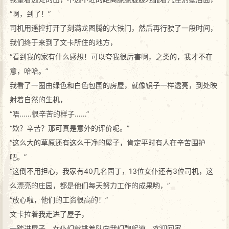
“啊，到了！”
司机用遥控打开了刻满龙图腾的大铁门，然后再行驶了一段时间，
我们终于来到了文卡所住的地方，
“看到我的家有什么感想！可以夸我很厉害啊，之类的，我才不在
意，哈哈。”
我看了一圈由绿色和白色包围的房屋，就像镜子一样透亮，到处映
射着自然的生机，
“唔……很辛苦的样子……”
“欸？辛苦？那可真是意外的评价呢。”
“这么大的草原还有这么干净的屋子，肯定平时有人在辛苦围护
吧。”
“这倒不用担心，我家有40几名园丁，13位女仆还有3位司机，这
么漂亮的庄园，都是他们每天努力工作的成果哟，”
“放心啦，他们的工资很高的！”
文卡拉着我走进了屋子，
一踏进屋子，女仆们就排着队向我们鞠躬道，欢迎回家，