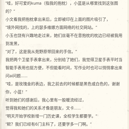
“哇，好可爱的kuma（指我的抱枕），小蓝是从哪里找到这张图
的？”
小文看我把抱枕拿出来后，立即被印在上面的图片吸引了，
“境外网找的，上的瑟多维娜方面网络的社交网站。”
小玉也饶有兴趣地走过来，她们丝毫不在意抱枕的枕边已经被我用
到发黑，
“对了，这是我从苑野原带回来的手信。”
我把两个卫星手表拿出来，分别给了她们，我觉得卫星手表平时当
智能手表用也挺方便，不但能看时间，写作业时也可以悄悄拿出来
问ai问题……
“哇，是玫瑰金的表边，我之前去的时候都是黑色或白色的，谢谢
你，小蓝！”
听到她们的感谢后，我心里有一股暖流经过，
觉得我和她们的关系才像是朋友，文卡……
“明天开始学校新增一门历史课，全校学生都要学。”
“欸？我们已经有6门主科了，还要学多一门啊。”