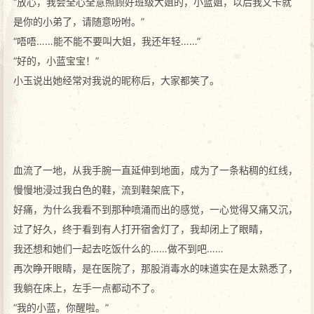
“放心，我会全心全意照顾好班级大姐的，小蓝姐，以后我文卡就
是你的小弟了，请随意吩咐。”
“唔唔……能不能不要叫大姐，我还年轻……”
“好的，小蓝宝宝！”
小玉说出她经常对我说的昵称后，大家都笑了。
血流了一地，从我手腕一直延伸到地面，成为了一条粘稠的红线，
慢慢地浸过我白色的鞋，流到鞋架底下，
好痛，为什么我看不到那种喷涌而出的感觉，一心觉得又痛又沉，
过了好久，终于看到有人打开宿舍灯了，我却闭上了眼睛，
我还想和她们一起去吃饭什么的……做不到吧……
再次睁开眼睛，是在医院了，那股消毒水的味道实在是太熟悉了，
我躺在床上，左手一点都动不了。
“我的小蓝，你醒啦。”