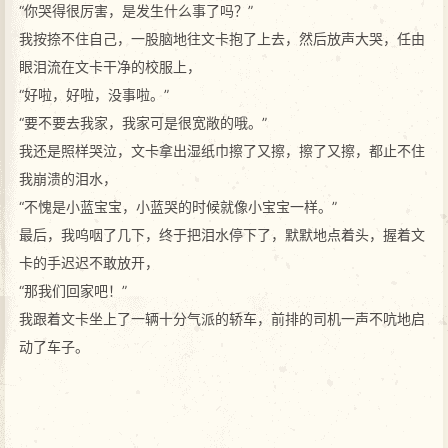
“你哭得很厉害，是发生什么事了吗？”
我按捺不住自己，一股脑地往文卡抱了上去，然后放声大哭，任由
眼泪流在文卡干净的校服上，
“好啦，好啦，没事啦。”
“要不要去我家，我家可是很宽敞的哦。”
我还是照样哭泣，文卡拿出湿纸巾擦了又擦，擦了又擦，都止不住
我崩溃的泪水，
“不愧是小蓝宝宝，小蓝哭的时候就像小宝宝一样。”
最后，我呜咽了几下，终于把泪水停下了，默默地点着头，握着文
卡的手迟迟不敢放开，
“那我们回家吧！”
我跟着文卡坐上了一辆十分气派的轿车，前排的司机一声不吭地启
动了车子。