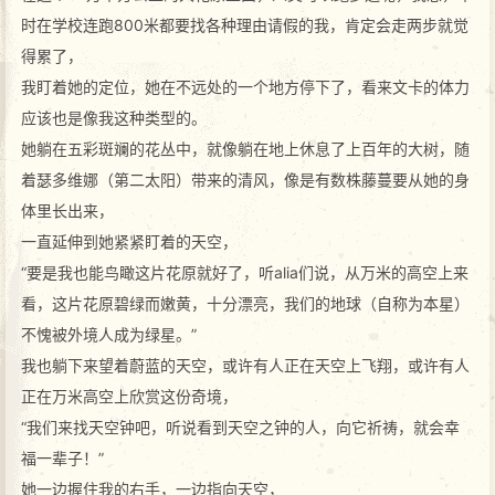
时在学校连跑800米都要找各种理由请假的我，肯定会走两步就觉
得累了，
我盯着她的定位，她在不远处的一个地方停下了，看来文卡的体力
应该也是像我这种类型的。
她躺在五彩斑斓的花丛中，就像躺在地上休息了上百年的大树，随
着瑟多维娜（第二太阳）带来的清风，像是有数株藤蔓要从她的身
体里长出来，
一直延伸到她紧紧盯着的天空，
“要是我也能鸟瞰这片花原就好了，听alia们说，从万米的高空上来
看，这片花原碧绿而嫩黄，十分漂亮，我们的地球（自称为本星）
不愧被外境人成为绿星。”
我也躺下来望着蔚蓝的天空，或许有人正在天空上飞翔，或许有人
正在万米高空上欣赏这份奇境，
“我们来找天空钟吧，听说看到天空之钟的人，向它祈祷，就会幸
福一辈子！”
她一边握住我的右手，一边指向天空，