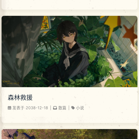
森林救援
发表于
2038-12-18
|
散篇
|
小说