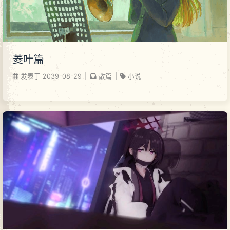
菱叶篇
发表于
2039-08-29
|
散篇
|
小说