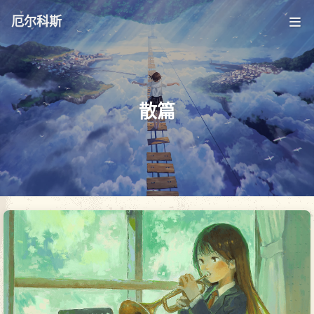
厄尔科斯
散篇