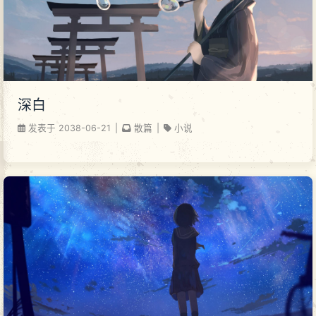
深白
发表于
2038-06-21
|
散篇
|
小说