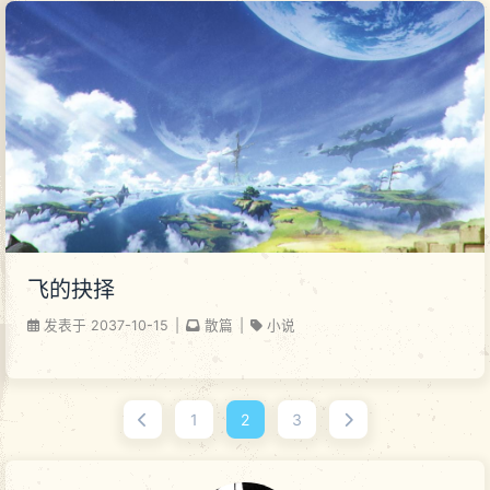
飞的抉择
发表于
2037-10-15
|
散篇
|
小说
1
2
3