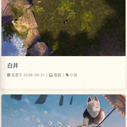
白井
发表于
2038-06-21
|
散篇
|
小说