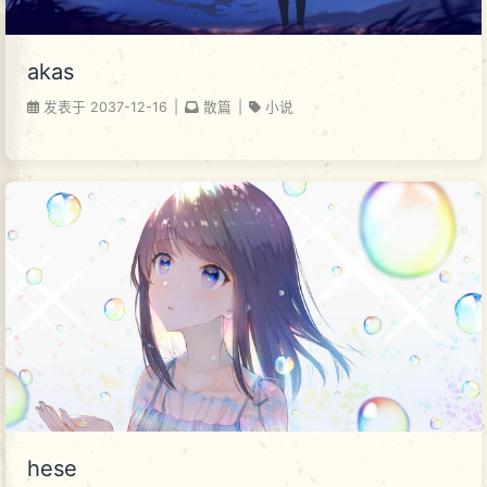
akas
发表于
2037-12-16
|
散篇
|
小说
hese