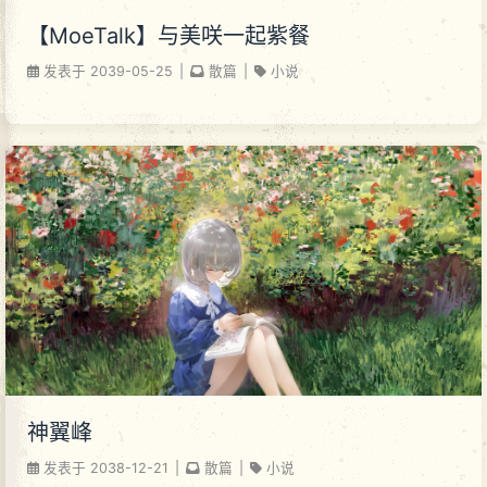
【MoeTalk】与美咲一起紫餐
发表于
2039-05-25
|
散篇
|
小说
神翼峰
发表于
2038-12-21
|
散篇
|
小说