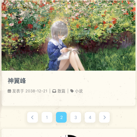
神翼峰
发表于
2038-12-21
|
散篇
|
小说
1
2
3
4