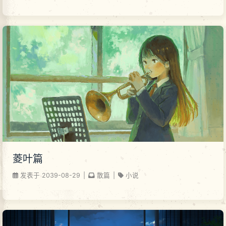
菱叶篇
发表于
2039-08-29
|
散篇
|
小说