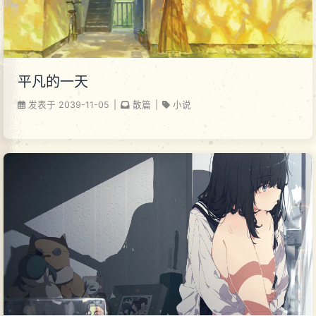
平凡的一天
发表于
2039-11-05
|
散篇
|
小说