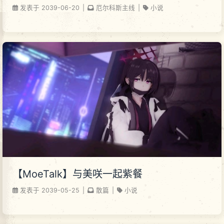
发表于
2039-06-20
|
厄尔科斯主线
|
小说
【MoeTalk】与美咲一起紫餐
发表于
2039-05-25
|
散篇
|
小说