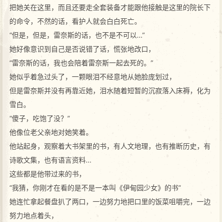
把她关在这里，而且还要走全套装备才能跟他接触是这里的院长下
的命令，不然的话，看护人就会白白死亡。
“但是，但是，雷奈斯的话，也不是不可以…”
她好像意识到自己是否说错了话，慌张地改口，
“雷奈斯的话，我也会陪着雷奈斯一起去死的。”
她似乎着急过头了，一颗眼泪不经意地从她脸庞划过，
但是雷奈斯并没有再靠近她，泪水随着短暂的沉寂落入床褥，化为
雪白。
“傻子，吃饱了没？”
他像位老父亲地对她笑着。
他站起身，观察着大书架里的书，有人文地理，也有推断历史，有
诗歌文集，也有语言资料…
这些都是他带过来的书，
“我猜，你刚才在看的是不是一本叫《伊甸园少女》的书”
她连忙拿起餐盘扒了两口，一边努力地把口里的饭菜咀嚼完，一边
努力地点着头，