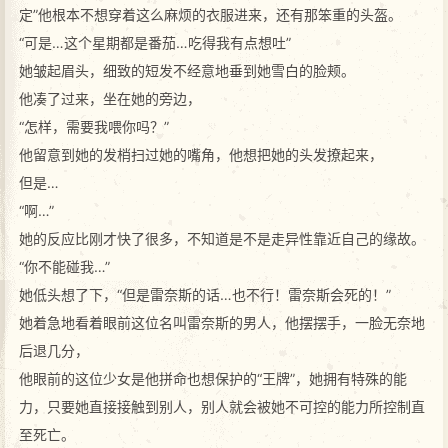
定”他根本不想穿着这么麻烦的衣服进来，还有那笨重的头盔。
“可是…这个星期都是番茄…吃得我有点想吐”
她皱起眉头，细致的短发不经意地垂到她雪白的脸颊。
他凑了过来，坐在她的旁边，
“怎样，需要我喂你吗？”
他留意到她的发梢扫过她的嘴角，他想把她的头发撩起来，
但是…
“啊…”
她的反应比刚才快了很多，不知道是不是走异性靠近自己的缘故。
“你不能碰我…”
她低头想了下，“但是雷奈斯的话…也不行！雷奈斯会死的！”
她着急地看着眼前这位名叫雷奈斯的男人，他摆摆手，一脸无奈地
后退几分，
他眼前的这位少女是他拼命也想保护的“王牌”，她拥有特殊的能
力，只要她直接接触到别人，别人就会被她不可控的能力所控制直
至死亡。