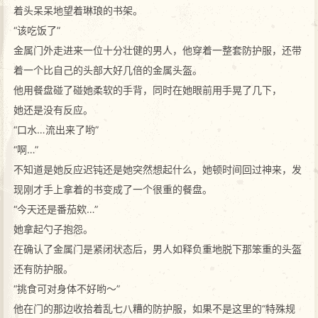
着头呆呆地望着琳琅的书架。
“该吃饭了”
金属门外走进来一位十分壮健的男人，他穿着一整套防护服，还带
着一个比自己的头部大好几倍的金属头盔。
他用餐盘碰了碰她柔软的手背，同时在她眼前用手晃了几下，
她还是没有反应。
“口水…流出来了哟”
“啊…”
不知道是她反应迟钝还是她突然想起什么，她顿时间回过神来，发
现刚才手上拿着的书变成了一个很重的餐盘。
“今天还是番茄欸…”
她拿起勺子抱怨。
在确认了金属门是紧闭状态后，男人如释负重地脱下那笨重的头盔
还有防护服。
“挑食可对身体不好哟～”
他在门的那边收拾着乱七八糟的防护服，如果不是这里的“特殊规