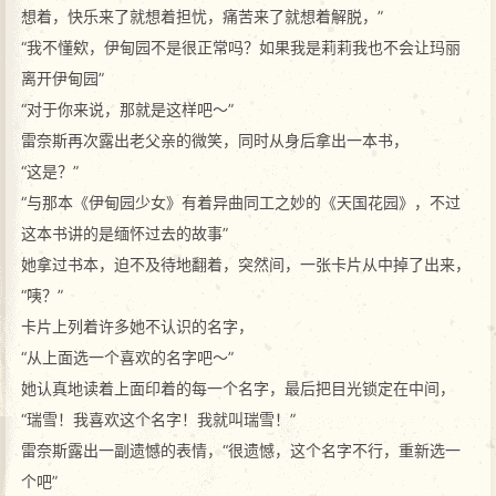
想着，快乐来了就想着担忧，痛苦来了就想着解脱，”
“我不懂欸，伊甸园不是很正常吗？如果我是莉莉我也不会让玛丽
离开伊甸园”
“对于你来说，那就是这样吧～”
雷奈斯再次露出老父亲的微笑，同时从身后拿出一本书，
“这是？”
“与那本《伊甸园少女》有着异曲同工之妙的《天国花园》，不过
这本书讲的是缅怀过去的故事”
她拿过书本，迫不及待地翻着，突然间，一张卡片从中掉了出来，
“咦？”
卡片上列着许多她不认识的名字，
“从上面选一个喜欢的名字吧～”
她认真地读着上面印着的每一个名字，最后把目光锁定在中间，
“瑞雪！我喜欢这个名字！我就叫瑞雪！”
雷奈斯露出一副遗憾的表情，“很遗憾，这个名字不行，重新选一
个吧”