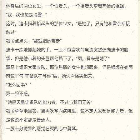
他身后的两位女生，一个低着头，一个抬着头望着热情的姐姐，
“我…我也想是瑞雪…”
这时，迪卡指着抬起头的那位少女，“是她了，只有她和雷奈斯接
触过”
银顷点点头，“那就把她带走”
迪卡干练地抓起她的手，一股不能言状的电流突然通向迪卡的脑
袋，但是他带着的头盔帮他挡下了，“啊，看来是她了”
翼马上组织大家收队，那位热情的女生也想跟来，但是银顷在她面
前说了句“守备队在等你”后，她失声痛哭起来，
“怎么回事？”
翼一脸不惑，
“她是天皇守备队的能力者，不过与我们无关”
银顷草草地回答，翼再次望向病院里，说不定大家都是能力者，但
是也说不定都是普通人，
一股十分诡异的感觉在翼的心中蔓延。