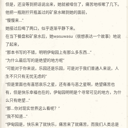
但是，还没等到把话说出来，她就被噎住了，痛苦地咳嗽了几下。
他把一瓶刚拧开瓶盖过的矿泉水睇到她的面前，
“慢慢来…”
她接过后喝了两口，似乎逐渐平静下来。
在当下餐盘和矿泉水后，她wasuwasu（很想表达一个故事）地说
了起来，
“那本书写的不错，明明伊甸园上有那么多东西…”
“为什么最后写的是绝望的地方呢”
“可能对于你来说，乐园还是乐园，可是对于我们普通人来说，人
生不只只有无忧无虑的”
“但是里面也有喜怒哀乐之星，还有善与恶之星啊，绝望痛苦也
有，但是快乐幸福也在的，伊甸园明明是个寻常可见的地方，为什
么只有绝望…”
“那…你对现实世界这么看呢？”
“我不知道…”
“伊甸园是，快乐来了就快乐，痛苦来了就痛苦，而我们人类总是