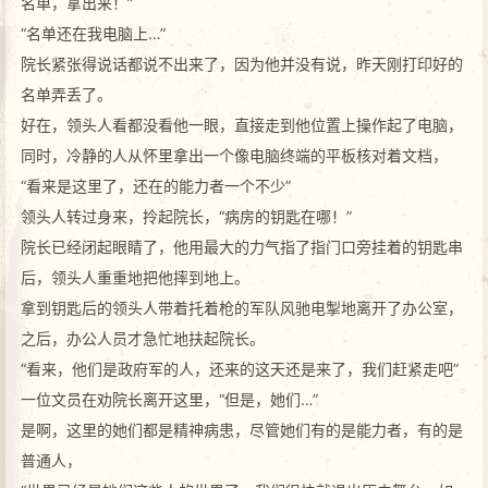
名单，拿出来！”
“名单还在我电脑上…”
院长紧张得说话都说不出来了，因为他并没有说，昨天刚打印好的
名单弄丢了。
好在，领头人看都没看他一眼，直接走到他位置上操作起了电脑，
同时，冷静的人从怀里拿出一个像电脑终端的平板核对着文档，
“看来是这里了，还在的能力者一个不少”
领头人转过身来，拎起院长，“病房的钥匙在哪！”
院长已经闭起眼睛了，他用最大的力气指了指门口旁挂着的钥匙串
后，领头人重重地把他摔到地上。
拿到钥匙后的领头人带着托着枪的军队风驰电掣地离开了办公室，
之后，办公人员才急忙地扶起院长。
“看来，他们是政府军的人，还来的这天还是来了，我们赶紧走吧”
一位文员在劝院长离开这里，“但是，她们…”
是啊，这里的她们都是精神病患，尽管她们有的是能力者，有的是
普通人，