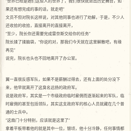
“世界已经是她们这些人的世界了，我们很快就退出历史舞台，如
果还有想完成的事的话，就走吧”
文员不但对院长这样说，对其他同事也进行了劝解，于是，不少人
还收拾的收拾，直接离开的直接离开，
“至少，院长你还需要完成雷奈斯交给你的任务”
院长揉了揉脑袋，“你说的对，那我们今天就在这里解散吧，有缘
再见”
说完，院长也头也不回地离开了办公室。
翼一直很反感军队，如果不是薪酬过得去，还有上面的处分没下
来，他早就离开了这臭名远扬的政府军。
说是政府军，其实是一个市级政府临时雇佣而逐渐起来的军队，临
时雇佣的甚至包括领队，其实这支政府军的核心人员就藏在几个普
通的士兵中。
“这扇门十分特别，应该就是这里了”
拿着平板带着他的就是其中一位，银顷，他十分冷静，任何事情都