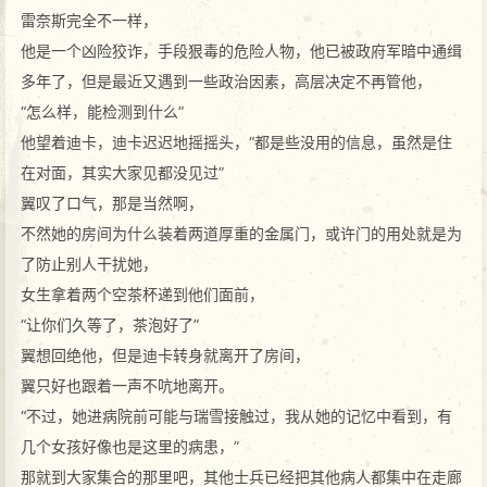
雷奈斯完全不一样，
他是一个凶险狡诈，手段狠毒的危险人物，他已被政府军暗中通缉
多年了，但是最近又遇到一些政治因素，高层决定不再管他，
“怎么样，能检测到什么”
他望着迪卡，迪卡迟迟地摇摇头，“都是些没用的信息，虽然是住
在对面，其实大家见都没见过”
翼叹了口气，那是当然啊，
不然她的房间为什么装着两道厚重的金属门，或许门的用处就是为
了防止别人干扰她，
女生拿着两个空茶杯递到他们面前，
“让你们久等了，茶泡好了”
翼想回绝他，但是迪卡转身就离开了房间，
翼只好也跟着一声不吭地离开。
“不过，她进病院前可能与瑞雪接触过，我从她的记忆中看到，有
几个女孩好像也是这里的病患，”
那就到大家集合的那里吧，其他士兵已经把其他病人都集中在走廊