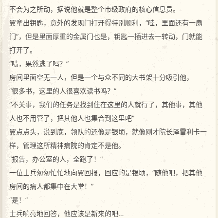
不会为之所动，据说他就是整个市级政府的核心信息员。
翼拿出钥匙，意外的发现门打开得特别顺利，“哇，里面还有一扇
门”，但是里面厚重的金属门也是，钥匙一插进去一转动，门就能
打开了。
“啧，果然逃了吗？”
房间里面空无一人，但是一个与众不同的大书架十分吸引他，
“很多书，这里的人很喜欢读书吗？”
“不关事，我们的任务是找到住在这里的人就行了，其他事，其他
人也不用管了，把其他人也集合到这里吧”
翼点点头，说到底，领队的还像是银顷，就像刚才院长泽雷利卡一
样，管理这所精神病院的肯定不是他。
“报告，办公室的人，全跑了！”
一位士兵匆匆忙忙地向翼回报，回应的是银顷，“随他吧，把其他
房间的病人都集中在大堂！”
“是！”
士兵响亮地回答，他应该是新来的吧…