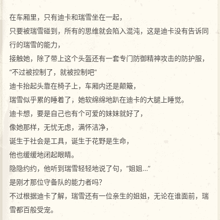
在车厢里，只有迪卡和瑞雪坐在一起，
只要被瑞雪碰到，所有的思维就会陷入混沌，这是迪卡没有告诉同
行的瑞雪的能力，
接触她，除了带上这个头盔还有一套专门防御精神攻击的防护服，
“不过被控制了，就被控制吧”
迪卡抬起头靠在椅子上，车厢内还是颠簸，
瑞雪似乎累的睡着了，她软绵绵地趴在迪卡的大腿上睡觉。
迪卡想，要是自己也有个可爱的妹妹就好了，
像她那样，无忧无虑，满怀洁净，
诞生于社会是工具，诞生于花野是生命，
他也缓缓地闭起眼睛。
隐隐约约，他听到瑞雪轻轻地说了句，“姐姐…”
是刚才那位守备队的能力者吗？
不过根据迪卡了解，瑞雪还有一位亲生的姐姐，无论在谁面前，瑞
雪都百般受宠。