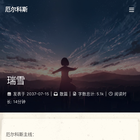
厄尔科斯
瑞雪
发表于
2037-07-15
|
散篇
|
字数总计:
5.1k
|
阅读时
长:
14分钟
厄尔科斯主线：