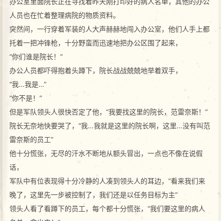
办公室里面院长正在寻找着昨天刚打印好的病人名单，其他的办公
人员也在忙着整理病院的物质资料。
突然间，一行穿着军装的人大声赫赫地闯入办公室，他们人手上都
托着一把冲锋枪，十分野蛮而迅速地把办公区围了起来，
“你们谁是院长！”
办公人员都吓得抱着头蹲下，院长战战兢兢地举着双手，
“我…我是…”
“你不是！”
但是军队领头人很快否定了他，“我要找这里的院长，范雷奈斯！”
院长无奈地快要哭了，“我…我就是这里的院长啊，这里…没有叫范
雷奈斯的员工”
他十分慌张，无尽的汗水不断地从额头冒出，一点也不像在说假
话，
军队中有位表现得十分冷静的人凑到领头人的耳边，“看来我们来
晚了，这里先一步被控制了，我们还是以任务目标为主”
领头人看了看蹲下的员工，每个都十分慌张，“我们要这里的病人