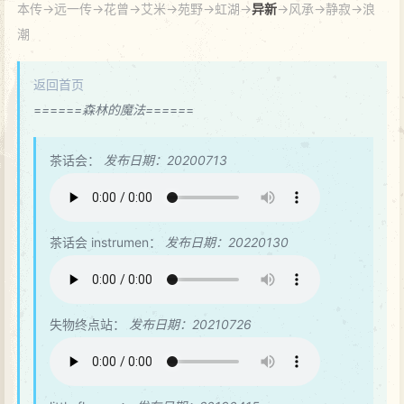
本传->远一传->花曾->艾米->苑野->虹湖->
异新
->风承->静寂->浪
潮
返回首页
=
=
=
=
=
=森林的魔法=
=
=
=
=
=
茶话会：
发布日期：20200713
茶话会 instrumen：
发布日期：20220130
失物终点站：
发布日期：20210726