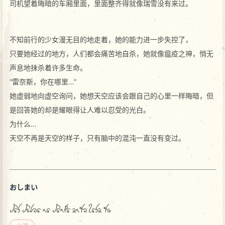
司机望着晦暗的车厢里面，里面整齐得就像瑞雪没有来过。
不知前行的少女漫无目的地走着，她的能力进一步失控了，
只要她经过的地方，人们都会痛苦地自杀，她就像瘟疫之神，悄无
声息地抹杀着许多生命。
“雷奈斯，你在哪里…”
她虚弱地向虚空询问，她想天空应该会跟自己的心里一样晦暗，但
是回答她的却是耀眼得让人难以忍受的光白。
为什么…
天空不再是天空的样子，只有脑中的混沌一直没有变过。
おしまい
was wrlia na wanma endi hase du