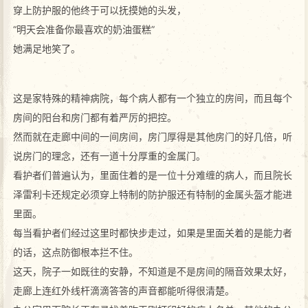
穿上防护服的他终于可以抚摸她的头发，
“明天会准备你最喜欢的奶油蛋糕”
她满足地笑了。
这是家特殊的精神病院，每个病人都有一个独立的房间，而且每个
房间的阳台和房门都有着严厉的把控。
然而就在走廊中间的一间房间，房门厚得是其他房门的好几倍，听
说房门的理念，还有一道十分厚重的金属门。
看护者们普遍认为，里面住着的是一位十分难缠的病人，而且院长
泽雷利卡还规定必须穿上特制的防护服还有特制的金属头盔才能进
里面。
每当看护者们经过这里时都快步走过，如果是里面关着的是能力者
的话，这点防御根本拦不住。
这天，院子一如既往的安静，不知道是不是房间的隔音效果太好，
走廊上连红外线杆滴滴答答的声音都能听得很清楚。