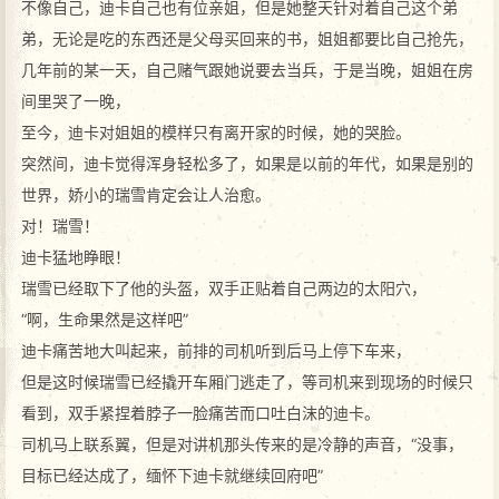
不像自己，迪卡自己也有位亲姐，但是她整天针对着自己这个弟
弟，无论是吃的东西还是父母买回来的书，姐姐都要比自己抢先，
几年前的某一天，自己赌气跟她说要去当兵，于是当晚，姐姐在房
间里哭了一晚，
至今，迪卡对姐姐的模样只有离开家的时候，她的哭脸。
突然间，迪卡觉得浑身轻松多了，如果是以前的年代，如果是别的
世界，娇小的瑞雪肯定会让人治愈。
对！瑞雪！
迪卡猛地睁眼！
瑞雪已经取下了他的头盔，双手正贴着自己两边的太阳穴，
“啊，生命果然是这样吧”
迪卡痛苦地大叫起来，前排的司机听到后马上停下车来，
但是这时候瑞雪已经撬开车厢门逃走了，等司机来到现场的时候只
看到，双手紧捏着脖子一脸痛苦而口吐白沫的迪卡。
司机马上联系翼，但是对讲机那头传来的是冷静的声音，“没事，
目标已经达成了，缅怀下迪卡就继续回府吧”