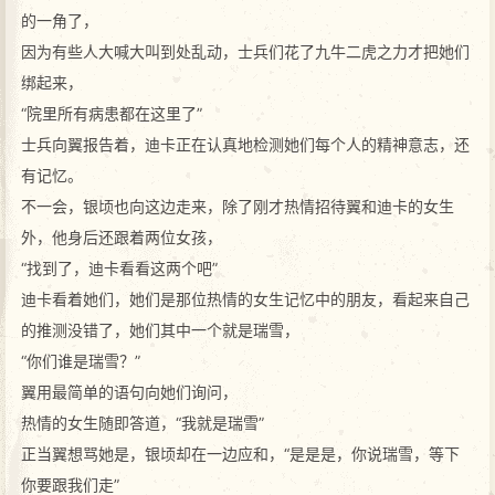
的一角了，
因为有些人大喊大叫到处乱动，士兵们花了九牛二虎之力才把她们
绑起来，
“院里所有病患都在这里了”
士兵向翼报告着，迪卡正在认真地检测她们每个人的精神意志，还
有记忆。
不一会，银顷也向这边走来，除了刚才热情招待翼和迪卡的女生
外，他身后还跟着两位女孩，
“找到了，迪卡看看这两个吧”
迪卡看着她们，她们是那位热情的女生记忆中的朋友，看起来自己
的推测没错了，她们其中一个就是瑞雪，
“你们谁是瑞雪？”
翼用最简单的语句向她们询问，
热情的女生随即答道，“我就是瑞雪”
正当翼想骂她是，银顷却在一边应和，“是是是，你说瑞雪，等下
你要跟我们走”