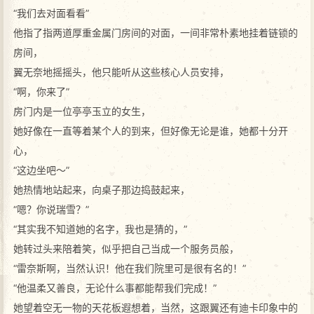
“我们去对面看看”
他指了指两道厚重金属门房间的对面，一间非常朴素地挂着链锁的
房间，
翼无奈地摇摇头，他只能听从这些核心人员安排，
“啊，你来了”
房门内是一位亭亭玉立的女生，
她好像在一直等着某个人的到来，但好像无论是谁，她都十分开
心，
“这边坐吧～”
她热情地站起来，向桌子那边捣鼓起来，
“嗯？你说瑞雪？”
“其实我不知道她的名字，我也是猜的，”
她转过头来陪着笑，似乎把自己当成一个服务员般，
“雷奈斯啊，当然认识！他在我们院里可是很有名的！”
“他温柔又善良，无论什么事都能帮我们完成！”
她望着空无一物的天花板遐想着，当然，这跟翼还有迪卡印象中的