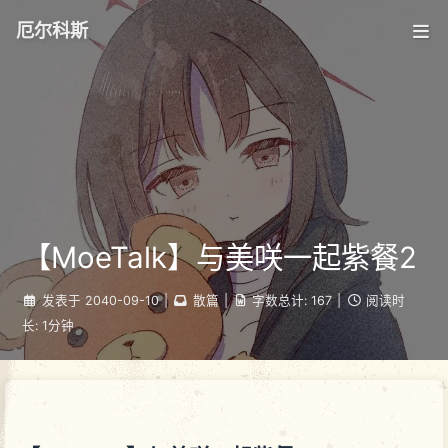
厄尔科斯
【MoeTalk】与美咲一起紫餐2
发表于
2040-09-10
|
散篇
|
字数总计:
167
|
阅读时
长:
1分钟