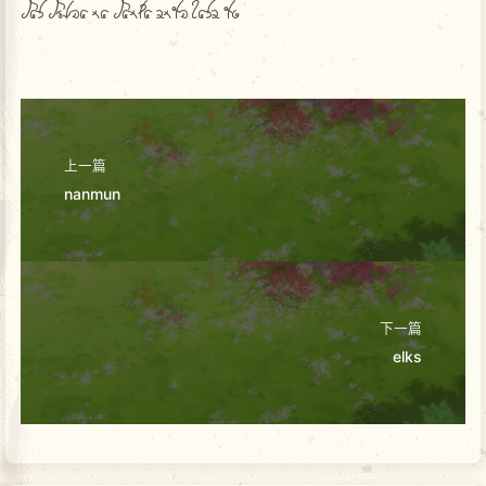
was wrlia na wanma endi hase du
上一篇
nanmun
下一篇
elks