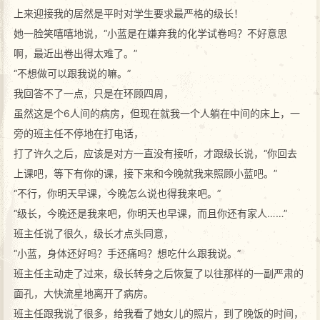
上来迎接我的居然是平时对学生要求最严格的级长！
她一脸笑嘻嘻地说，“小蓝是在嫌弃我的化学试卷吗？不好意思
啊，最近出卷出得太难了。”
“不想做可以跟我说的嘛。”
我回答不了一点，只是在环顾四周，
虽然这是个6人间的病房，但现在就我一个人躺在中间的床上，一
旁的班主任不停地在打电话，
打了许久之后，应该是对方一直没有接听，才跟级长说，“你回去
上课吧，等下有你的课，接下来和今晚就我来照顾小蓝吧。”
“不行，你明天早课，今晚怎么说也得我来吧。”
“级长，今晚还是我来吧，你明天也早课，而且你还有家人……”
班主任说了很久，级长才点头同意，
“小蓝，身体还好吗？手还痛吗？想吃什么跟我说。”
班主任主动走了过来，级长转身之后恢复了以往那样的一副严肃的
面孔，大快流星地离开了病房。
班主任跟我说了很多，给我看了她女儿的照片，到了晚饭的时间，