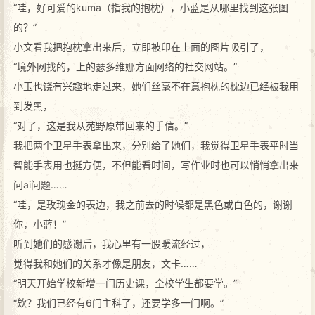
“哇，好可爱的kuma（指我的抱枕），小蓝是从哪里找到这张图
的？”
小文看我把抱枕拿出来后，立即被印在上面的图片吸引了，
“境外网找的，上的瑟多维娜方面网络的社交网站。”
小玉也饶有兴趣地走过来，她们丝毫不在意抱枕的枕边已经被我用
到发黑，
“对了，这是我从苑野原带回来的手信。”
我把两个卫星手表拿出来，分别给了她们，我觉得卫星手表平时当
智能手表用也挺方便，不但能看时间，写作业时也可以悄悄拿出来
问ai问题……
“哇，是玫瑰金的表边，我之前去的时候都是黑色或白色的，谢谢
你，小蓝！”
听到她们的感谢后，我心里有一股暖流经过，
觉得我和她们的关系才像是朋友，文卡……
“明天开始学校新增一门历史课，全校学生都要学。”
“欸？我们已经有6门主科了，还要学多一门啊。”