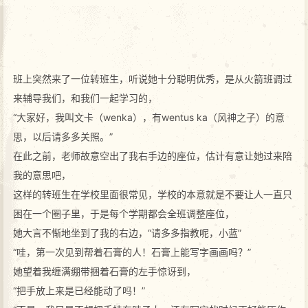
班上突然来了一位转班生，听说她十分聪明优秀，是从火箭班调过
来辅导我们，和我们一起学习的，
“大家好，我叫文卡（wenka），有wentus ka（风神之子）的意
思，以后请多多关照。”
在此之前，老师故意空出了我右手边的座位，估计有意让她过来陪
我的意思吧，
这样的转班生在学校里面很常见，学校的本意就是不要让人一直只
困在一个圈子里，于是每个学期都会全班调整座位，
她大言不惭地坐到了我的右边，“请多多指教呢，小蓝”
“哇，第一次见到帮着石膏的人！石膏上能写字画画吗？”
她望着我缠满绷带捆着石膏的左手惊讶到，
“把手放上来是已经能动了吗！”