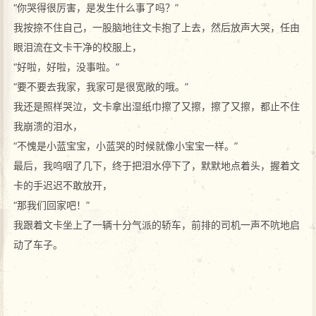
“你哭得很厉害，是发生什么事了吗？”
我按捺不住自己，一股脑地往文卡抱了上去，然后放声大哭，任由
眼泪流在文卡干净的校服上，
“好啦，好啦，没事啦。”
“要不要去我家，我家可是很宽敞的哦。”
我还是照样哭泣，文卡拿出湿纸巾擦了又擦，擦了又擦，都止不住
我崩溃的泪水，
“不愧是小蓝宝宝，小蓝哭的时候就像小宝宝一样。”
最后，我呜咽了几下，终于把泪水停下了，默默地点着头，握着文
卡的手迟迟不敢放开，
“那我们回家吧！”
我跟着文卡坐上了一辆十分气派的轿车，前排的司机一声不吭地启
动了车子。