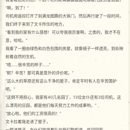
“啊，到了！”
司机用遥控打开了刻满龙图腾的大铁门，然后再行驶了一段时间，
我们终于来到了文卡所住的地方，
“看到我的家有什么感想！可以夸我很厉害啊，之类的，我才不在
意，哈哈。”
我看了一圈由绿色和白色包围的房屋，就像镜子一样透亮，到处映
射着自然的生机，
“唔……很辛苦的样子……”
“欸？辛苦？那可真是意外的评价呢。”
“这么大的草原还有这么干净的屋子，肯定平时有人在辛苦围护
吧。”
“这倒不用担心，我家有40几名园丁，13位女仆还有3位司机，这
么漂亮的庄园，都是他们每天努力工作的成果哟，”
“放心啦，他们的工资很高的！”
文卡拉着我走进了屋子，
一踏进屋子，女仆们就排着队向我们鞠躬道，欢迎回家，