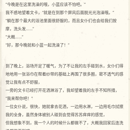
“今晚是在这里洗澡的哦，小蓝应该不怕吧。”
我不惑地望着文卡，“就是在到那个屏风后面脱光光泡澡哦。”
“躺在那个最大的浴池里面很舒服的，而且女仆们也会给我们按
摩，洗头发……”
“大概……”
“好，那今晚就和小蓝一起洗澡了！”
到了晚上，浴场开足了暖气，为了不让我的左手碰到水，女仆们得
地地用一张浴巾在帮着纱带的基础上再围了很多圈，密不透气的感
觉让我有点不舒服，
一旁的文卡已经打开花洒淋浴了，我却望着我的左手不知所措，
“我来帮你吧！”
一位女仆说，很快，她就拿去花洒，一边用水淋，一边用毛巾拭擦
我的全身，虽然身体被别人碰到会觉得苏苏痒痒的感觉，
但我想象不到，我一个人的时候什么都做不了，大概我回家后连洗