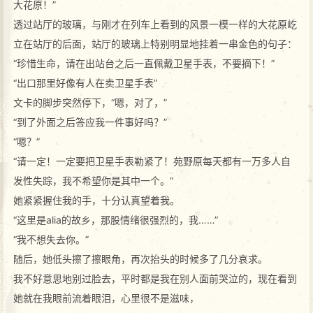
大花原！”
透过站厅的玻璃，与刚才在列车上看到的风景一模一样的大花原屹
立在站厅的后面，站厅的玻璃上特别明显地挂着一串金色的句子：
“珍惜生命，请在出站台之后一直佩戴卫星手表，不要摘下！”
“出口那里好像有人在卖卫星手表”
文卡的脚步突然停下，“嗯，对了，”
“到了外面之后答应我一件事好吗？”
“嗯？”
“请一定！一定要把卫星手表勒紧了！苑野原每天都有一万多人自
发性失踪，我不希望你是其中一个。“
她紧紧握住我的手，十分认真望着我。
“这里是alia的故乡，那股情绪很强烈的，我……”
“我不想失去你。”
随后，她低头擦了擦眼角，再次抬头的时候多了几分哀求。
我不好意思地别过脸去，平时都是我在别人面前哭泣的，现在看到
她就在我眼前流着眼泪，心里很不是滋味，