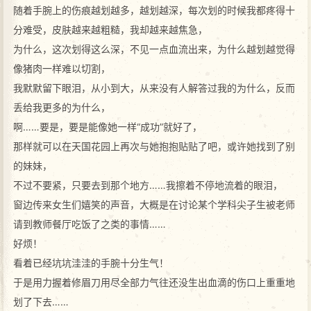
随着手腕上的伤痕越划越多，越划越深，每次划的时候我都疼得十
分难受，皮肤越来越粗糙，我却越来越焦急，
为什么，这次划得这么深，不见一点血流出来，为什么越划越觉得
像猪肉一样难以切割，
我默默留下眼泪，从小到大，从来没有人解答过我的为什么，反而
丢给我更多的为什么，
啊……要是，要是能像她一样“成功”就好了，
那样就可以在天国花园上再次与她抱抱贴贴了吧，或许她找到了别
的妹妹，
不过不要紧，只要去到那个地方……我擦着不停地流着的眼泪，
窗边传来女生们嬉笑的声音，大概是在讨论某个学科尖子生被老师
请到教师餐厅吃饭了之类的事情……
好烦！
看着已经坑坑洼洼的手腕十分生气！
于是用力握着修眉刀用尽全部力气往还没生出血滴的伤口上重重地
划了下去……