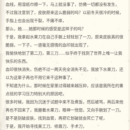
血线，用湿纸巾擦一下，马上就没事了，仿佛一切都没有发生，
不过我注意到了，皮肤原来这么脆弱的吗？以前冬天很冷的时候，
手指上也会出现干裂，不痛不痒，
那么，她……她那时候的感受是这样子的吗？
于是，我拿起水果刀在自己手腕上轻轻划了一刀，原来皮肤真的很
脆弱，一下子，一道毫无感情的血印就出现了，
我愉快地划了第二刀，第三刀……似乎终于找到了世界上唯一让我
快乐的东西。
血印很快消失，伤疤不过一两天完全消失不见，我放下水果刀，还
以为这辈子再也不用它来干这种事了。
不知道为什么，那时候在家里过得越来越压抑，应该是我所在的重
点班的学习压力特别大的原因吧，
很多时候，我因为沉迷于试题中来不及煮饭，然后被骂，再后来他
再也不回来了，我握着水果刀，眼神一恍惚，又向手腕划了一刀。
是不是刮破皮肤，找到血管，再把它划破就会死亡了呢，
于是，我开始寻找美工刀、修眉刀、手术刀，