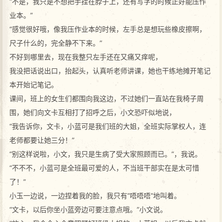
“不是，我只是不想把手挂在脖子上，还有写字的时候正好能压作
业本。”
“感觉很好哦，像我压作业本的时候，左手总是想玩些橡皮擦啊，
尺子什么的，完全静不下来。”
不好到哪里去，现在我整只左手还在又痛又痒呢，
我没把话说出口，抬起头，认真听老师讲课，她也干练地摊开笔记
本开始记笔记。
课间，班上的女生们都围向我这边，不过她们一直站在我椅子周
围，她们向文卡互相打了招呼之后，小文恐吓似地说，
“我告诉你，文卡，小蓝可是我们班的大姐，全班实际掌权人，连
老师都要让她三分！”
“别这样说啦，小文，我只是生病了受大家照顾而已。”，我说。
“不不不，小蓝可是全班最可爱的人，不当班干部实在是太可惜
了！”
小玉一边说，一边捏着我的脸，我只有“唔唔唔”地叫着。
“文卡，以后你坐小蓝旁边可要注意点哦。”小文说。