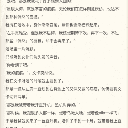
“是吧，那是我爸花了好多钱请人画的！”
“星辰大海，就是宇宙的疤痕，无论我们在怎样刻意模仿，也达不
到那种偶然的震撼。”
我摊在浴池中，身体渐渐变暖，意识也逐渐模糊起来，
“左手真难受，但是我不后悔，我还想期待下次，再下一次，不过
那些「偶然」的感觉，却不会再来了。”
浴场里一片沉默，
只能听到女仆们洗头发的声音，
“你看到了吧。”
“我的疤痕。”，文卡突然说。
我在文卡淋浴的时候就主要到了，
那是一道从左肩一直划到右臀边上的又深又宽的疤痕，仿佛要将文
卡切开两半。
“那是我爸带着我开直升机，坠机时弄的。”
“那时候，我跟很多人都一样，想着鸟瞰大地，想着像alia一样飞，
于是我爸就买来了一台直升机，培训了不到一个月，就带着我上直