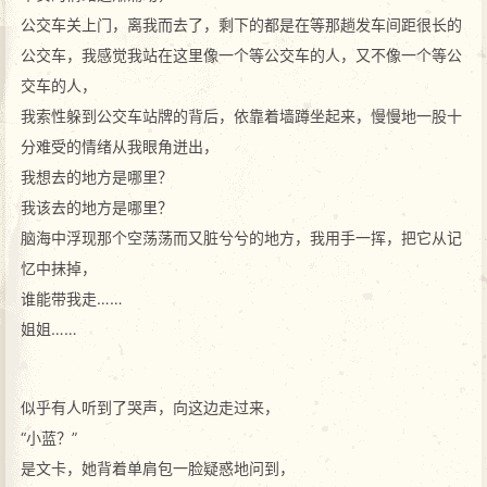
公交车关上门，离我而去了，剩下的都是在等那趟发车间距很长的
公交车，我感觉我站在这里像一个等公交车的人，又不像一个等公
交车的人，
我索性躲到公交车站牌的背后，依靠着墙蹲坐起来，慢慢地一股十
分难受的情绪从我眼角迸出，
我想去的地方是哪里？
我该去的地方是哪里？
脑海中浮现那个空荡荡而又脏兮兮的地方，我用手一挥，把它从记
忆中抹掉，
谁能带我走……
姐姐……
似乎有人听到了哭声，向这边走过来，
“小蓝？”
是文卡，她背着单肩包一脸疑惑地问到，