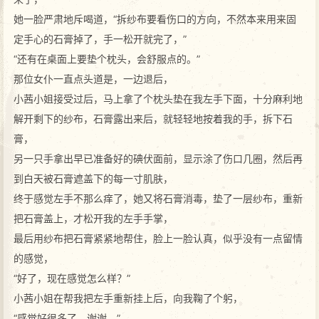
她一脸严肃地斥喝道，“拆纱布要看伤口的方向，不然本来用来固
定手心的石膏掉了，手一松开就完了，”
“还有在桌面上要垫个枕头，会舒服点的。”
那位女仆一直点头道是，一边退后，
小茜小姐接受过后，马上拿了个枕头垫在我左手下面，十分麻利地
解开剩下的纱布，石膏露出来后，就轻轻地按着我的手，拆下石
膏，
另一只手拿出早已准备好的碘伏面前，显示涂了伤口几圈，然后再
到白天被石膏遮盖下的每一寸肌肤，
终于感觉左手不那么痒了，她又将石膏消毒，垫了一层纱布，重新
把石膏盖上，才松开我的左手手掌，
最后用纱布把石膏紧紧地帮住，脸上一脸认真，似乎没有一点留情
的感觉，
“好了，现在感觉怎么样？”
小茜小姐在帮我把左手重新挂上后，向我鞠了个躬，
“感觉好很多了，谢谢。”