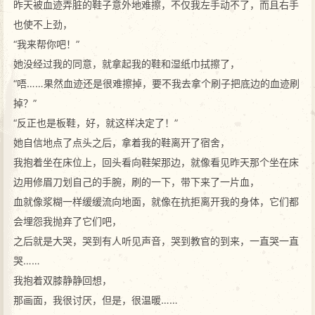
昨天被血迹弄脏的鞋子意外地难擦，不仅我左手动不了，而且右手
也使不上劲，
“我来帮你吧！”
她没经过我的同意，就拿起我的鞋和湿纸巾拭擦了，
“唔……果然血迹还是很难擦掉，要不我去拿个刷子把底边的血迹刷
掉？”
“反正也是板鞋，好，就这样决定了！”
她自信地点了点头之后，拿着我的鞋离开了宿舍，
我抱着坐在床位上，回头看向鞋架那边，就像看见昨天那个坐在床
边用修眉刀划自己的手腕，刷的一下，带下来了一片血，
血就像浆糊一样缓缓流向地面，就像在抗拒离开我的身体，它们都
会埋怨我抛弃了它们吧，
之后就是大哭，哭到有人听见声音，哭到教官的到来，一直哭一直
哭……
我抱着双膝静静回想，
那画面，我很讨厌，但是，很温暖……