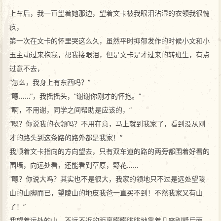
上车后，我一直望着她那边，望着文卡被我眼泪沾湿的衣领我很愧
疚，
第一次在文卡的怀里哭这么久，虽然平时抑郁发作的时候小文和小
玉主动过来抱我，帮我接眼泪，但是文卡是才过来的转班生，有点
过意不去，
“怎么，我身上有东西吗？”
“嗯……”，我摇摇头，“谢谢你刚才的怀抱。”
“啊，不用谢，同学之间帮助是应该的，”
“嗯？你说我的衣领吗？不用在意，马上就到我家了，看到没从刚
才的路头到这条路的路外都是我家！”
我顺着文卡指向的方向望去，只有双车道的路的两旁都围着好看的
围墙，向远处看，还能看到草原，野花……
“嗯？你说大吗？其实也不是很大，我家的领地只不过是远处望陵
山的山脚而已，望陵山的地皮我爸一直买不到！不然我家又有山
了！”
我望着远处的山，不远不近的距离朦朦胧胧地靠着几座别墅后面，