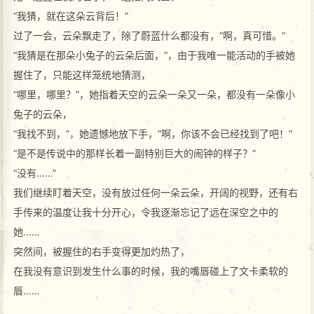
“我猜，就在这朵云背后！”
过了一会，云朵飘走了，除了蔚蓝什么都没有，“啊，真可惜。”
“我猜是在那朵小兔子的云朵后面，”，由于我唯一能活动的手被她
握住了，只能这样笼统地猜测，
“哪里，哪里？”，她指着天空的云朵一朵又一朵，都没有一朵像小
兔子的云朵，
“我找不到，”，她遗憾地放下手，“啊，你该不会已经找到了吧！”
“是不是传说中的那样长着一副特别巨大的闹钟的样子？”
“没有……”
我们继续盯着天空，没有放过任何一朵云朵，开阔的视野，还有右
手传来的温度让我十分开心，令我逐渐忘记了远在深空之中的
她……
突然间，被握住的右手变得更加灼热了，
在我没有意识到发生什么事的时候，我的嘴唇碰上了文卡柔软的
唇……