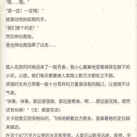
“嗯……嗯。”
“请一定！一定哦！”
她激动地抬起我的手，
“我们做个约定！”
然后伸出尾指，
我也伸出尾指牵了过去……
踏入花原的时候迎来了一股芳香，我小心翼翼地望着被踩在脚下的
小花，心想，她们每天都要被人类踏上数万次都屹立不倒，
顽强的生命力带着一股十分奇异的力量涌进我的胸口，让我喘不过
气来，
“快看，快看，那边是珈南、那边是桅香、啊……那边是花陵，居然
还有似峭！”（注：都是花名）
文卡就像见到宝物似的，飞快地朝着远方跑去，我看着她的定位越
来越远，
在这个87万平方公里的大花原里面，人类可以跑多远呢，我想，平