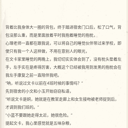
背着比我身体大一圈的背包，终于踏进宿舍门口后，松了口气，背
包没那么重，而是里面放着平时我抱着睡觉的抱枕，
心理老师一直都在跟我说，可以将自己的睡觉伙伴带过来学校，即
使只有我一个人这样做，不用在意别人的眼光，
在文卡家里睡觉的两晚上，我切切实实体会到了，没有枕头垫着左
手，左手实在是疼得厉害，大概这个已经被我用到发黑的抱枕会在
我左手康复之前一直陪伴我吧。
“呐，听说过文卡以前在4班时候的事情吗？”
先到宿舍的小文和小玉开始窃窃私语，
“听说文卡是姛，她就是在教室走廊上和女生接吻被老师捉到后，
才调到我们班的。”
“小蓝不要跟她走得太近，她很危险。”
提起文卡，我心里感觉就是五味杂粮，