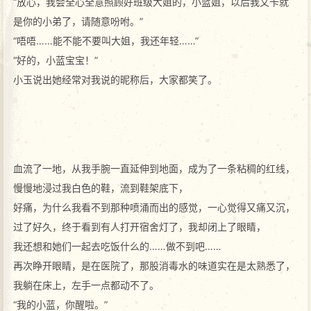
“放心，我会全心全意照顾好班级大姐的，小蓝姐，以后我文卡就
是你的小弟了，请随意吩咐。”
“唔唔……能不能不要叫大姐，我还年轻……”
“好的，小蓝宝宝！”
小玉说出她经常对我说的昵称后，大家都笑了。
血流了一地，从我手腕一直延伸到地面，成为了一条粘稠的红线，
慢慢地浸过我白色的鞋，流到鞋架底下，
好痛，为什么我看不到那种喷涌而出的感觉，一心觉得又痛又沉，
过了好久，终于看到有人打开宿舍灯了，我却闭上了眼睛，
我还想和她们一起去吃饭什么的……做不到吧……
再次睁开眼睛，是在医院了，那股消毒水的味道实在是太熟悉了，
我躺在床上，左手一点都动不了。
“我的小蓝，你醒啦。”