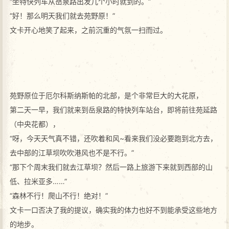
“坐特快列车从岳泉路出发几个小时就到的。”
“好！那么明天我们就去苑野原！”
文卡开心地笑了起来，之前沉重的气氛一扫而过。
苑野原位于厄尔科斯纳斯帕的北部，是个非常巨大的大花原，
第二天一早，我们就来到岳泉路的特快列车站台，即将前往苑延路
（中央花都），
“呀，今天天气真不错，还吹着和风~看来我们没必要跑到北方去，
去中部的江草坝吹吹港风也不是不行。”
“那下个周末我们就去江草坝？然后一路上旅游下来就到西部的山
低、拉米亚多……”
“森林不行！爬山不行！绝对！”
文卡一口否决了我的提议，确实我的体力也好不到能承受这些地方
的地步。