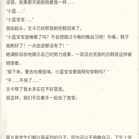
没错，就像那天姐姐抱着我一样……
“小蓝……”
“小蓝宝宝……”
我抬起头，文卡已经帮我刷完鞋回来了，
“小蓝宝宝是睡着了吗？不会想跳过今晚的晚自习吧！你看，鞋子
我刷好了！一点血迹都没有了！”
她满脸自信地展示自己的努力成果，一双洁白亮丽的白鞋就这样被
她提着，
“接下来，要去吃晚饭咯，小蓝宝宝要我帮你穿鞋吗？”
“不……不用了……”
文卡帮了我太多实在不好意思。
就这样，我们手拉着手一起去了食堂。
周五是学生们都兴高采烈的日子，因为可以不用晚自习，下午上完