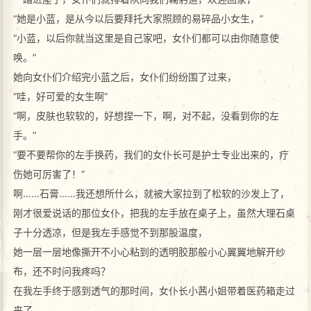
“她是小蓝，是从今以后要拜托大家照顾的易碎品小女生，”
“小蓝，以后你就当这里是自己家吧，女仆们都可以由你随意使
唤。”
她向女仆们介绍完小蓝之后，女仆们纷纷围了过来，
“哇，好可爱的女生啊”
“啊，皮肤也软软的，好想捏一下，啊，对不起，没看到你的左
手。”
“要不要帮你的左手换药，我们的女仆长可是护士专业出来的，疗
伤她可厉害了！”
啊……石膏……我还想所什么，就被大家拉到了松软的沙发上了，
刚才很爱说话的那位女仆，把我的左手放在桌子上，虽然大理石桌
子十分透凉，但是我左手感觉不到那股温度，
她一层一层地像撕开不小心粘到的透明胶那般小心翼翼地解开纱
布，还不时问我疼吗？
在我左手终于感到透气的那时间，女仆长小茜小姐带着医药箱走过
来了，