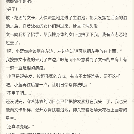
澡都做不到吧。
“好了！”
放下花洒的文卡，大快流星地走进了主浴池，把头发摆在后面的浴
池之后，穿着泳衣的女仆们游过来，给文卡洗头发，
文卡向我招了招手，帮我擦身体的女仆也拍了下我，我有点忐忑地
过去了，
“啊，小蓝你应该躺在左边，左边有过道可以把左手放在上面，”
我按照文卡说的来到了左边，眼角间不经意看到了文卡的左肩上有
一道一直延绵的疤痕。
“小蓝是短头发，按照我家的方式，有点不太好洗头，要不这样
吧，小蓝再往后靠一点，让明日奈帮你洗吧。”
“不用了吧……”
还没说完，穿着泳衣的明日奈已经把护发素打在我头上了，我也只
能向文卡那样，张开双臂扶着浴池，仰头望着浴场天花板上画着的
星空。
“还真漂亮呢。”