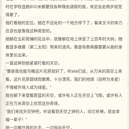
时在学校连跑800米都要找各种理由请假的我，肯定会走两步就觉
得累了，
我盯着她的定位，她在不远处的一个地方停下了，看来文卡的体力
应该也是像我这种类型的。
她躺在五彩斑斓的花丛中，就像躺在地上休息了上百年的大树，随
着瑟多维娜（第二太阳）带来的清风，像是有数株藤蔓要从她的身
体里长出来，
一直延伸到她紧紧盯着的天空，
“要是我也能鸟瞰这片花原就好了，听alia们说，从万米的高空上来
看，这片花原碧绿而嫩黄，十分漂亮，我们的地球（自称为本星）
不愧被外境人成为绿星。”
我也躺下来望着蔚蓝的天空，或许有人正在天空上飞翔，或许有人
正在万米高空上欣赏这份奇境，
“我们来找天空钟吧，听说看到天空之钟的人，向它祈祷，就会幸
福一辈子！”
她一边握住我的右手，一边指向天空，