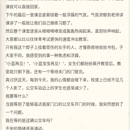
课就可以直接回家，
下午的最后一堂课总是萦绕着一股浮躁的气氛，气氛浓郁到老师讲
课讲了一般就让我们自己做练习题了，
然后整个课堂逐渐从唧唧喳喳变成轰轰热闹起来，直到铃声响起，
大家都以比以往体育考试更快的速度冲出教室，
只有我这个脖子上挂着受伤的左手的人，才慢吞吞地收拾书包，于
大家不同，我感受到的事一种焦虑和浮躁，
“小蓝再见！”，“小蓝宝宝再见！”，女生们都纷纷离开教室后，教
室就只剩下我，还有一个等待关门的门管员。
真讨厌这天，每到今天，我的心情都会暗下来，校道上已经不见几
个人影了，公交车站边上的学生也逐渐减少了，
我要等什么？
当我等到了能够直达我家门口的公交车开门的时候，我突然想到了
一个问题，
我在等的是这辆公交车吗？
不安的情绪逐渐涌动，