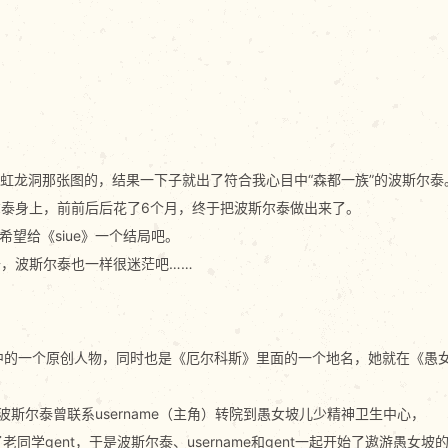
下虹龙洞那张图的，结果一下子就出了符合我心目中“森都一族”的波斯尔泰
泰身上，前前后后花了6个月，终于把波斯尔泰做出来了。
希望给《siue》一个结局吧。
，波斯尔泰也一样很迷茫吧……
》中的一个原创人物，同时也是《厄尔科斯》里面的一个地名，她就在《愚
，波斯尔泰曾联系username（主角）转院到愚女坡儿少精神卫生中心，
到了老同学gent，于是波斯尔泰、username和gent一起开始了遨游愚女坡