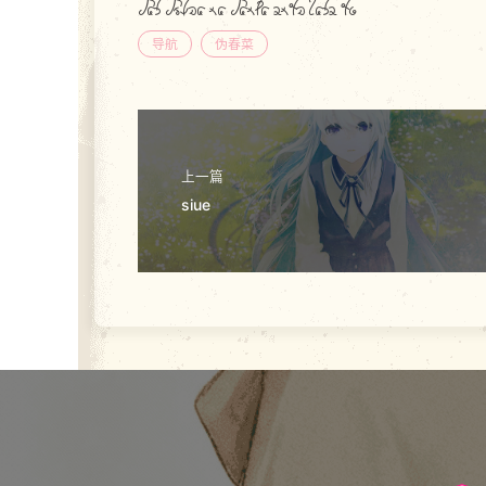
was wrlia na wanma endi hase du
导航
伪春菜
上一篇
siue