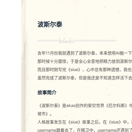
波斯尔泰
========bosrotai================
去年11月份我就遇到了波斯尔泰，本来想用AI融一
那时候十分震惊，于是全心全意地把精力放到波斯尔
而且那时刚写完《siue》，心中总有那种遗憾，我也
虽然完成了波斯尔泰，但是我还是不知道怎样活下去
故事简介
《波斯尔泰》是akas创作的架空世界《厄尔科斯
坡市》。
人格故事发生在《siue》故事之后，在《siue》中
username跟着去了，在精卫中，username还遇