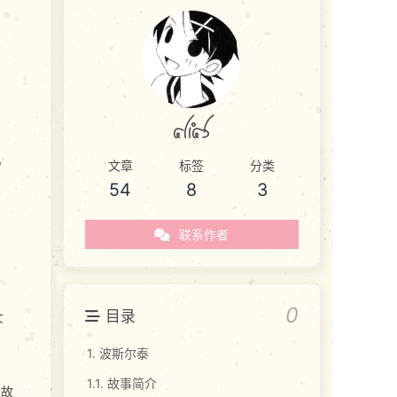
akas
。
文章
标签
分类
54
8
3
联系作者
0
目录
女
1.
波斯尔泰
1.1.
故事简介
的故