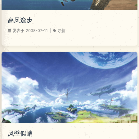
高风逸步
发表于
2038-07-11
|
导航
风壁似峭