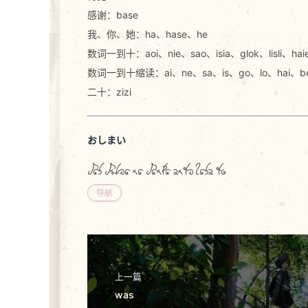
感谢：base
我、你、她：ha、hase、he
数词一到十：aoi、nie、sao、isia、glok、lisli、ha
数词一到十缩读：ai、ne、sa、is、go、lo、hai、b
二十：zizi
おしまい
was wrlia na wanma endi hase du
导航
上一篇
was