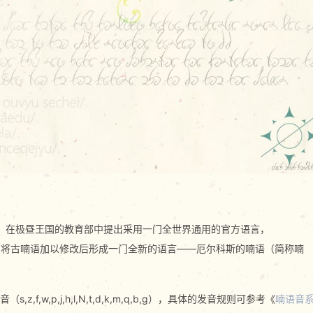
年）在极昼王国的教育部中提出采用一门全世界通用的官方语言，
部将古喃语加以修改后形成一门全新的语言——厄尔科斯的喃语（简称喃
（s,z,f,w,p,j,h,l,N,t,d,k,m,q,b,g），具体的发音规则可参考《
喃语音