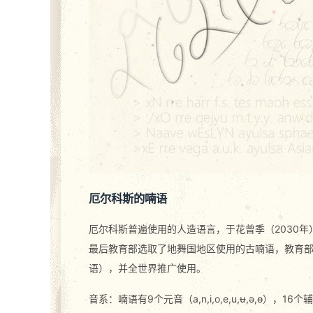
厄尔科斯的喃语
厄尔科斯普遍使用的人造语言，于花曾季（2030
最后教育部选取了地舞国地区使用的古喃语，教育
语），并全世界推广使用。
音系：喃语有9个元音（a,n,i,o,e,u,ʉ,ə,ɵ），16个辅音