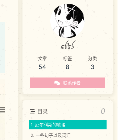
akas
文章
标签
分类
54
8
3
联系作者
0
目录
1.
厄尔科斯的喃语
2.
一些句子以及词汇