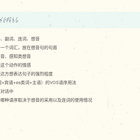
d k m q b g
词、副词、连词、想音
的一个词汇，放在想音句的句首
想音、感知类想音
行这个动作的情感
表达方想表达句子的强烈程度
+宾语+es类词+主语）的VOS语序用法
常对话中
采取哪种语序取决于想音的采用以及连词的使用情况