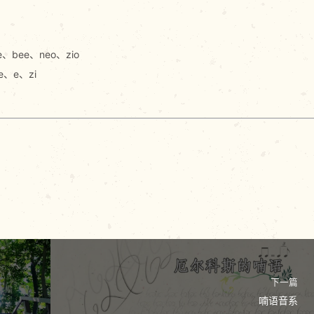
ie、bee、neo、zio
e、e、zi
下一篇
喃语音系