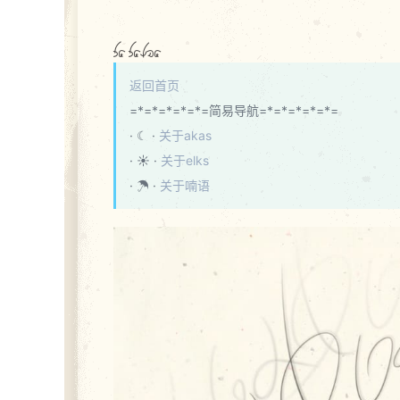
sa salia
返回首页
=*=*=*=*=*=简易导航=*=*=*=*=*=
· ☾ ·
关于akas
· ☀ ·
关于elks
· ☂ ·
关于喃语