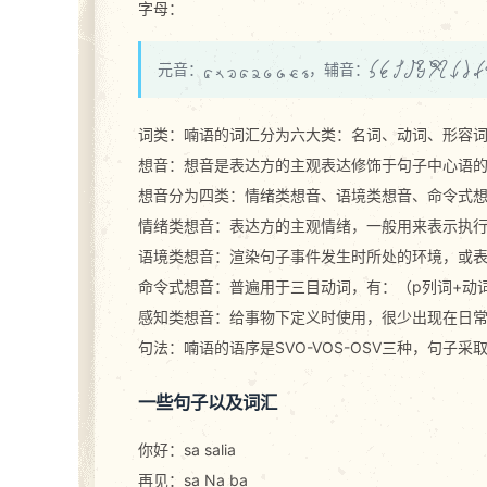
字母：
元音：
a n i o e u v c r
，辅音：
s z f w p j h l N t 
词类：喃语的词汇分为六大类：名词、动词、形容
想音：想音是表达方的主观表达修饰于句子中心语
想音分为四类：情绪类想音、语境类想音、命令式
情绪类想音：表达方的主观情绪，一般用来表示执
语境类想音：渲染句子事件发生时所处的环境，或
命令式想音：普遍用于三目动词，有：（p列词+动词
感知类想音：给事物下定义时使用，很少出现在日
句法：喃语的语序是SVO-VOS-OSV三种，句子
一些句子以及词汇
你好：sa salia
再见：sa Na ba